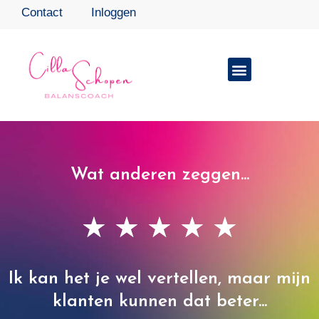
Contact
Inloggen
Wat anderen zeggen...
★
★
★
★
★
Ik kan het je wel vertellen, maar mijn
klanten kunnen dat beter...