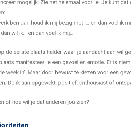
ncreet mogelijk. Zie het helemaal voor je. Je kunt da
en:
werk ben dan houd ik mij bezig met …. en dan voel ik mi
 dan wil ik… en dan voel ik mij….
 op de eerste plaats helder waar je aandacht aan wil 
laats manifesteer je een gevoel en emotie. Er is niema
e week in’. Maar door bewust te kiezen voor een gevoel
n. Denk aan opgewekt, positief, enthousiast of onts
len of hoe wil je dat anderen jou zien?
ioriteiten