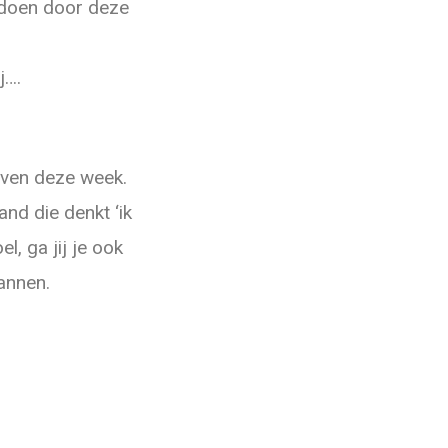
t doen door deze
j….
geven deze week.
nd die denkt ‘ik
, ga jij je ook
pannen.