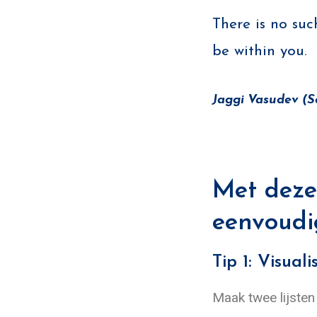
There is no such
be within you.
Jaggi Vasudev (
Met deze
eenvoudi
Tip 1: Visual
Maak twee lijsten 