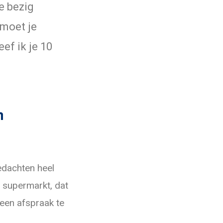
e bezig
 moet je
ef ik je 10
n
gedachten heel
e supermarkt, dat
 een afspraak te